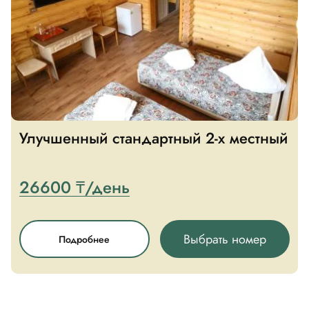
Отзывы
Контакты
Павлодарская область,
г. Павлодар, с. Мойылды,
Улучшенный стандартный 2-х местный
улица Улы Дала, 1
26600 ₸/день
Выбрать номер
Подробнее