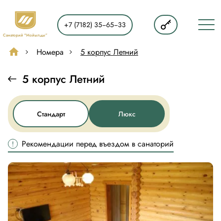
RU
+7 (7182) 35‒65‒33
KZ
Санаторий "Мойылды”
Санаторий “Мойылды”
Номера
5 корпус Летний
Главная
5 корпус Летний
О нас
Стандарт
Люкс
Услуги
Лечение
Рекомендации перед въездом в санаторий
Номера
Путёвки
Досуг