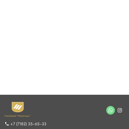
Люкс
48500 ₸/день
Санаторий "Мойылды”
Выбрать номер
Подробнее
+7 (7182) 35‒65‒33