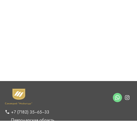
Люкс (двуспальная кровать)
48500 ₸/день
Санаторий "Мойылды”
Выбрать номер
Подробнее
+7 (7182) 35‒65‒33
Павлодарская область,
г. Павлодар, с. Мойылды,
улица Улы Дала, 1