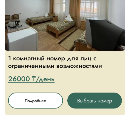
Отзывы
Контакты
Павлодарская область,
г. Павлодар, с. Мойылды,
1 комнатный номер для лиц с
улица Улы Дала, 1
ограниченными возможностями
26000 ₸/день
Выбрать номер
Подробнее