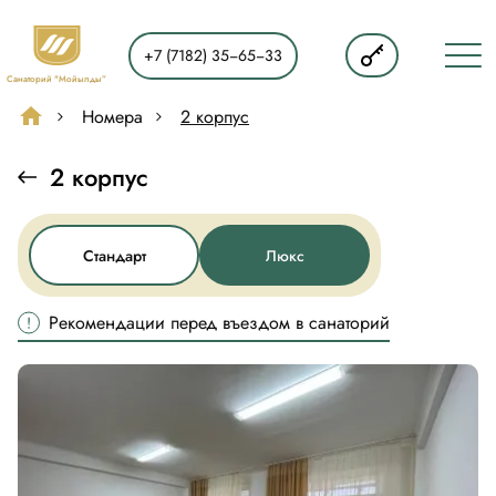
RU
+7 (7182) 35‒65‒33
KZ
Санаторий "Мойылды”
Санаторий “Мойылды”
Номера
2 корпус
Главная
2 корпус
О нас
Стандарт
Люкс
Услуги
Лечение
Рекомендации перед въездом в санаторий
Номера
Путёвки
Досуг